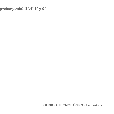
rebenjamin), 3º,4º,5º y 6º
RAFÍA.
GENIOS TECNOLÓGICOS robótica