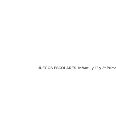
glés) J
UEGOS ESCOLARES. Infantil y 1º y 2º Prim