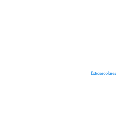
Inicio
Extraescolares
Servicios
Etapas educativas
Centro Profesional de
Sección Bilingüe - Ingl
Alquiler de Aulas